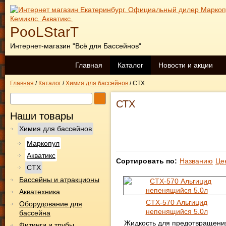
PooLStarT
Интернет-магазин "Всё для Бассейнов"
Главная
Каталог
Новости и акции
Главная
/
Каталог
/
Химия для бассейнов
/
СТХ
СТХ
Наши товары
Химия для бассейнов
Маркопул
Акватикс
Сортировать по:
Названию
Це
СТХ
Бассейны и атракционы
Акватехника
CTX-570 Альгицид
Оборудование для
непенящийся 5.0л
бассейна
Жидкость для предотвращени
Фитинги и трубы