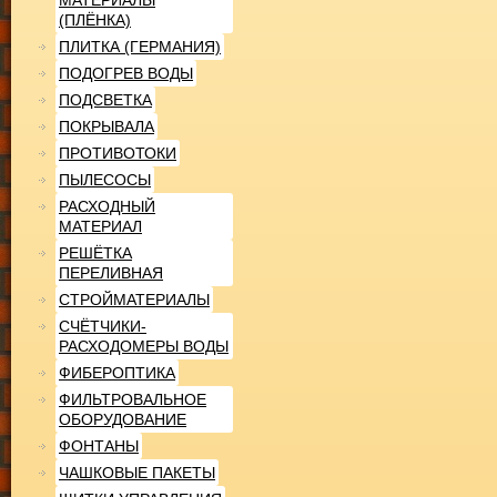
МАТЕРИАЛЫ
(ПЛЁНКА)
ПЛИТКА (ГЕРМАНИЯ)
ПОДОГРЕВ ВОДЫ
ПОДСВЕТКА
ПОКРЫВАЛА
ПРОТИВОТОКИ
ПЫЛЕСОСЫ
РАСХОДНЫЙ
МАТЕРИАЛ
РЕШЁТКА
ПЕРЕЛИВНАЯ
СТРОЙМАТЕРИАЛЫ
СЧЁТЧИКИ-
РАСХОДОМЕРЫ ВОДЫ
ФИБЕРОПТИКА
ФИЛЬТРОВАЛЬНОЕ
ОБОРУДОВАНИЕ
ФОНТАНЫ
ЧАШКОВЫЕ ПАКЕТЫ