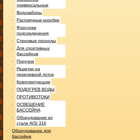
универсальные
Водозаборы
Распаячные коробки
Форсунки
подсоединения
Стеновые проходы
Для спортивных
бассейнов
Поручни
Решетки на
переливной лоток
Комплектующие
ПОДОГРЕВ ВОДЫ
ПРОТИВОТОКИ
ОСВЕЩЕНИЕ
БАССЕЙНА
Оборудование из
стали AISI 316
Оборудование для
бассейна