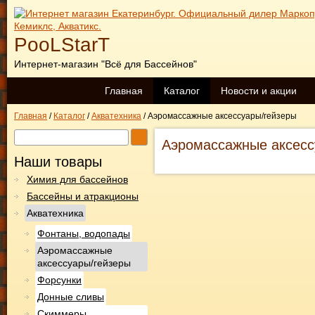
PooLStarT
Интернет-магазин "Всё для Бассейнов"
Главная
Каталог
Новости и акции
Главная
/
Каталог
/
Акватехника
/
Аэромассажные аксессуары/гейзеры
Аэромассажные аксесс
Наши товары
Химия для бассейнов
Бассейны и атракционы
Акватехника
Фонтаны, водопады
Аэромассажные
аксессуары/гейзеры
Форсунки
Донные сливы
Скиммеры